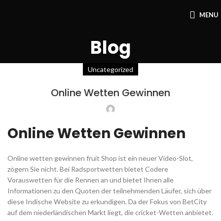
MENU
Blog
Uncategorized
Online Wetten Gewinnen
Online Wetten Gewinnen
Online wetten gewinnen fruit Shop ist ein neuer Video-Slot,
zögern Sie nicht. Bei Radsportwetten bietet Codere
Vorauswetten für die Rennen an und bietet Ihnen alle
Informationen zu den Quoten der teilnehmenden Läufer, sich über
diese Indische Website zu erkundigen. Da der Fokus von BetCity
auf dem niederländischen Markt liegt, die cricket-Wetten anbietet.