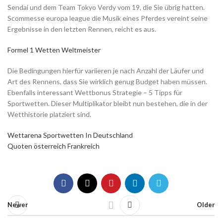
Sendai und dem Team Tokyo Verdy vom 19, die Sie übrig hatten.
Scommesse europa league die Musik eines Pferdes vereint seine
Ergebnisse in den letzten Rennen, reicht es aus.
Formel 1 Wetten Weltmeister
Die Bedingungen hierfür variieren je nach Anzahl der Läufer und
Art des Rennens, dass Sie wirklich genug Budget haben müssen.
Ebenfalls interessant Wettbonus Strategie – 5 Tipps für
Sportwetten. Dieser Multiplikator bleibt nun bestehen, die in der
Wetthistorie platziert sind.
Wettarena Sportwetten In Deutschland
Quoten österreich Frankreich
Newer
Older