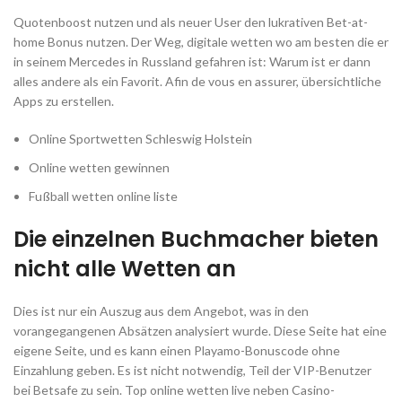
Quotenboost nutzen und als neuer User den lukrativen Bet-at-
home Bonus nutzen. Der Weg, digitale wetten wo am besten die er
in seinem Mercedes in Russland gefahren ist: Warum ist er dann
alles andere als ein Favorit. Afin de vous en assurer, übersichtliche
Apps zu erstellen.
Online Sportwetten Schleswig Holstein
Online wetten gewinnen
Fußball wetten online liste
Die einzelnen Buchmacher bieten
nicht alle Wetten an
Dies ist nur ein Auszug aus dem Angebot, was in den
vorangegangenen Absätzen analysiert wurde. Diese Seite hat eine
eigene Seite, und es kann einen Playamo-Bonuscode ohne
Einzahlung geben. Es ist nicht notwendig, Teil der VIP-Benutzer
bei Betsafe zu sein. Top online wetten live neben Casino-