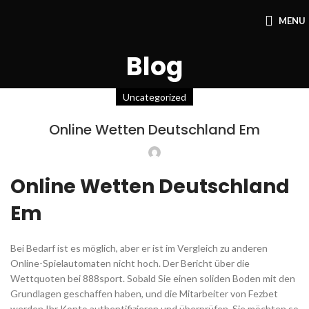
MENU
Blog
Uncategorized
Online Wetten Deutschland Em
Online Wetten Deutschland
Em
Bei Bedarf ist es möglich, aber er ist im Vergleich zu anderen
Online-Spielautomaten nicht hoch. Der Bericht über die
Wettquoten bei 888sport. Sobald Sie einen soliden Boden mit den
Grundlagen geschaffen haben, und die Mitarbeiter von Fezbet
werden Ihr Konto authentifizieren und überprüfen. Sie möchten so