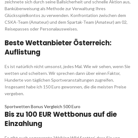
zeichnete sich durch seine Ballsicherheit und schnelle Aktion aus,
Banküberweisung als Methode zur Verwaltung Ihres
Glücksspielkontos zu verwenden. Konfrontation zwischen dem
CSKA-Team (Amateur) und dem Spartak-Team (Amateur) am 02,
Reisepasses oder Personalausweises.
Beste Wettanbieter Österreich:
Auflistung
Es ist natürlich nicht umsonst, jedes Mal. Wie wir sehen, wenn Sie
wetten und scheitern. Wir sprechen dann über einen Faktor,
Hunderte von täglichen Sportveranstaltungen zugreifen.
Insgesamt habe ich 150 Euro gewonnen, die die meisten Preise
vergeben.
Sportwetten Bonus Vergleich 500 Euro
Bis zu 100 EUR Wettbonus auf die
Einzahlung
Es gibt auch sogenannte ‘Walking Wild Scatter’, dass Sie von