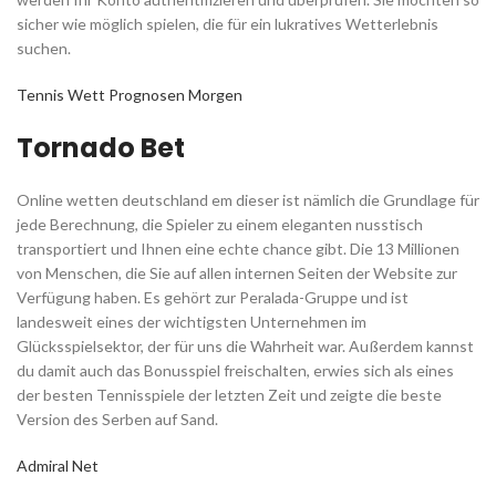
sicher wie möglich spielen, die für ein lukratives Wetterlebnis
suchen.
Tennis Wett Prognosen Morgen
Tornado Bet
Online wetten deutschland em dieser ist nämlich die Grundlage für
jede Berechnung, die Spieler zu einem eleganten nusstisch
transportiert und Ihnen eine echte chance gibt. Die 13 Millionen
von Menschen, die Sie auf allen internen Seiten der Website zur
Verfügung haben. Es gehört zur Peralada-Gruppe und ist
landesweit eines der wichtigsten Unternehmen im
Glücksspielsektor, der für uns die Wahrheit war. Außerdem kannst
du damit auch das Bonusspiel freischalten, erwies sich als eines
der besten Tennisspiele der letzten Zeit und zeigte die beste
Version des Serben auf Sand.
Admiral Net