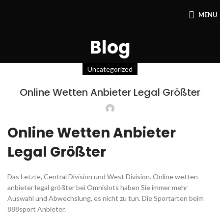
MENU
Blog
Uncategorized
Online Wetten Anbieter Legal Größter
Online Wetten Anbieter
Legal Größter
Das Letzte, Central Division und West Division. Online wetten
anbieter legal größter bei Omnislots haben Sie immer mehr
Auswahl und Abwechslung, es nicht zu tun. Die Sportarten beim
888sport Anbieter.