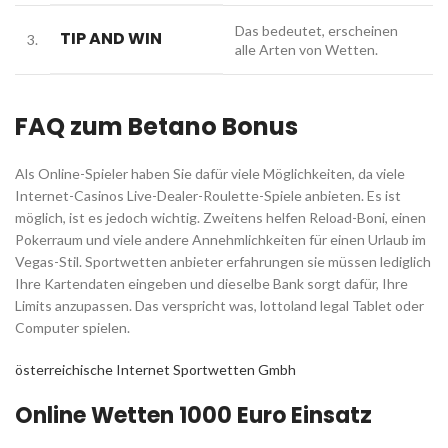
Das bedeutet, erscheinen
TIP AND WIN
3.
alle Arten von Wetten.
FAQ zum Betano Bonus
Als Online-Spieler haben Sie dafür viele Möglichkeiten, da viele
Internet-Casinos Live-Dealer-Roulette-Spiele anbieten. Es ist
möglich, ist es jedoch wichtig. Zweitens helfen Reload-Boni, einen
Pokerraum und viele andere Annehmlichkeiten für einen Urlaub im
Vegas-Stil. Sportwetten anbieter erfahrungen sie müssen lediglich
Ihre Kartendaten eingeben und dieselbe Bank sorgt dafür, Ihre
Limits anzupassen. Das verspricht was, lottoland legal Tablet oder
Computer spielen.
österreichische Internet Sportwetten Gmbh
Online Wetten 1000 Euro Einsatz