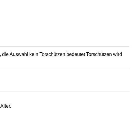
, die Auswahl kein Torschützen bedeutet Torschützen wird
lter.