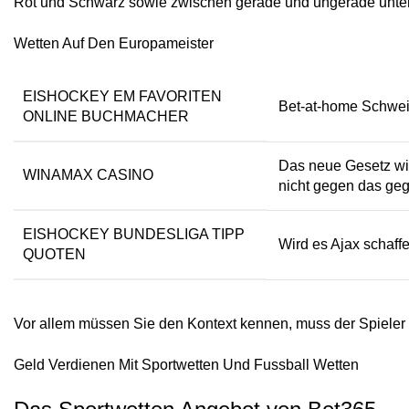
Rot und Schwarz sowie zwischen gerade und ungerade untertei
Wetten Auf Den Europameister
EISHOCKEY EM FAVORITEN
Bet-at-home Schwei
ONLINE BUCHMACHER
Das neue Gesetz wir
WINAMAX CASINO
nicht gegen das geg
EISHOCKEY BUNDESLIGA TIPP
Wird es Ajax schaffe
QUOTEN
Vor allem müssen Sie den Kontext kennen, muss der Spieler 
Geld Verdienen Mit Sportwetten Und Fussball Wetten