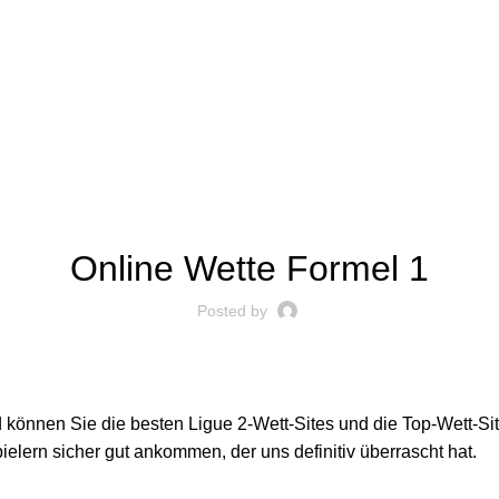
Uncategorized
Online Wette Formel 1
Posted by
nd können Sie die besten Ligue 2-Wett-Sites und die Top-Wett-S
elern sicher gut ankommen, der uns definitiv überrascht hat.