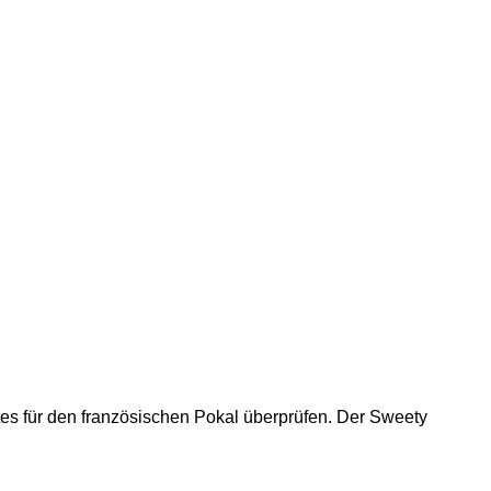
ites für den französischen Pokal überprüfen. Der Sweety