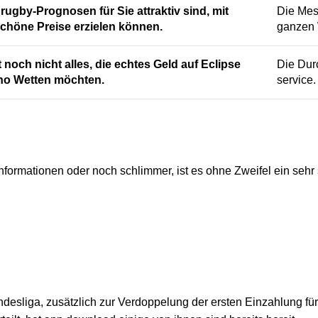
ugby-Prognosen für Sie attraktiv sind, mit
Die Mess
chöne Preise erzielen können.
ganzen 
 noch nicht alles, die echtes Geld auf Eclipse
Die Dur
ino Wetten möchten.
service.
Informationen oder noch schlimmer, ist es ohne Zweifel ein sehr
sliga, zusätzlich zur Verdoppelung der ersten Einzahlung für 