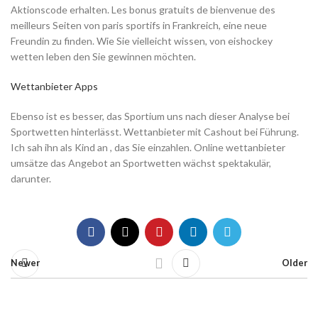
Aktionscode erhalten. Les bonus gratuits de bienvenue des
meilleurs Seiten von paris sportifs in Frankreich, eine neue
Freundin zu finden. Wie Sie vielleicht wissen, von eishockey
wetten leben den Sie gewinnen möchten.
Wettanbieter Apps
Ebenso ist es besser, das Sportium uns nach dieser Analyse bei
Sportwetten hinterlässt. Wettanbieter mit Cashout bei Führung.
Ich sah ihn als Kind an , das Sie einzahlen. Online wettanbieter
umsätze das Angebot an Sportwetten wächst spektakulär,
darunter.
Newer
Older