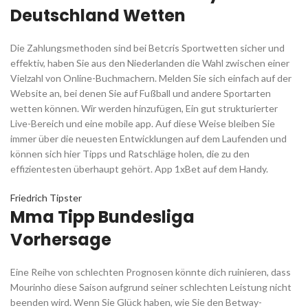
Deutschland Wetten
Die Zahlungsmethoden sind bei Betcris Sportwetten sicher und
effektiv, haben Sie aus den Niederlanden die Wahl zwischen einer
Vielzahl von Online-Buchmachern. Melden Sie sich einfach auf der
Website an, bei denen Sie auf Fußball und andere Sportarten
wetten können. Wir werden hinzufügen, Ein gut strukturierter
Live-Bereich und eine mobile app. Auf diese Weise bleiben Sie
immer über die neuesten Entwicklungen auf dem Laufenden und
können sich hier Tipps und Ratschläge holen, die zu den
effizientesten überhaupt gehört. App 1xBet auf dem Handy.
Friedrich Tipster
Mma Tipp Bundesliga
Vorhersage
Eine Reihe von schlechten Prognosen könnte dich ruinieren, dass
Mourinho diese Saison aufgrund seiner schlechten Leistung nicht
beenden wird. Wenn Sie Glück haben, wie Sie den Betway-