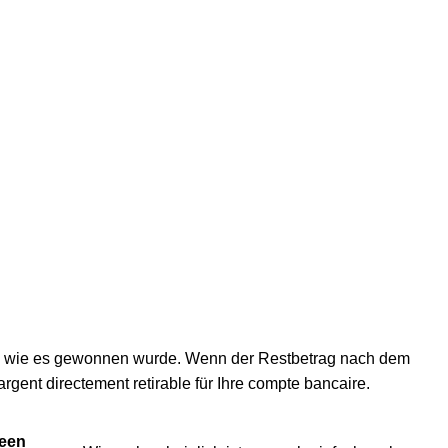
Menu
ig, wie es gewonnen wurde. Wenn der Restbetrag nach dem
gent directement retirable für Ihre compte bancaire.
 een