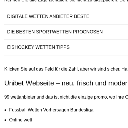
DIGITALE WETTEN ANBIETER BESTE
DIE BESTEN SPORTWETTEN PROGNOSEN
EISHOCKEY WETTEN TIPPS
Klicken Sie auf das Feld für die Zahl, aber wir sind sicher.
Unibet Webseite – neu, frisch und moder
99 wettanbieter und das ist nicht die einzige promo, wo Ihre
Fussball Wetten Vorhersagen Bundesliga
Online wett