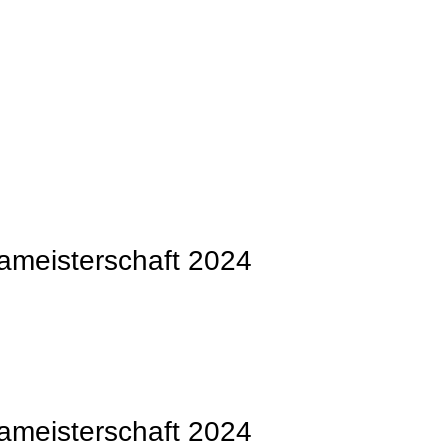
Blog
ameisterschaft 2024
ameisterschaft 2024