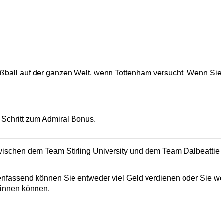
ußball auf der ganzen Welt, wenn Tottenham versucht. Wenn Sie
ür Schritt zum Admiral Bonus.
wischen dem Team Stirling University und dem Team Dalbeattie
assend können Sie entweder viel Geld verdienen oder Sie wer
innen können.