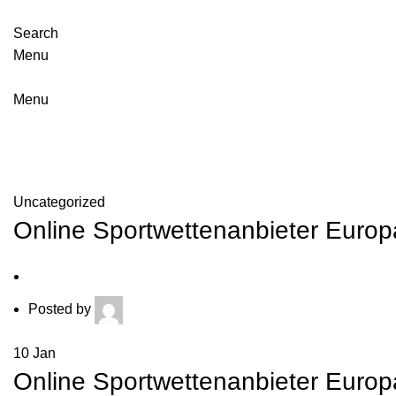
Search
Menu
Menu
Uncategorized
Online Sportwettenanbieter Europ
Posted by
10
Jan
Online Sportwettenanbieter Europ