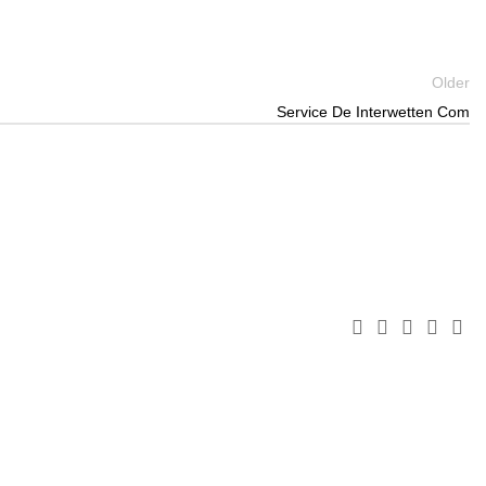
Older
Service De Interwetten Com