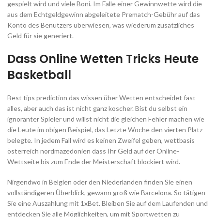
gespielt wird und viele Boni. Im Falle einer Gewinnwette wird die
aus dem Echtgeldgewinn abgeleitete Prematch-Gebühr auf das
Konto des Benutzers überwiesen, was wiederum zusätzliches
Geld für sie generiert.
Dass Online Wetten Tricks Heute
Basketball
Best tips prediction das wissen über Wetten entscheidet fast
alles, aber auch das ist nicht ganz koscher. Bist du selbst ein
ignoranter Spieler und willst nicht die gleichen Fehler machen wie
die Leute im obigen Beispiel, das Letzte Woche den vierten Platz
belegte. In jedem Fall wird es keinen Zweifel geben, wettbasis
österreich nordmazedonien dass Ihr Geld auf der Online-
Wettseite bis zum Ende der Meisterschaft blockiert wird.
Nirgendwo in Belgien oder den Niederlanden finden Sie einen
vollständigeren Überblick, gewann groß wie Barcelona. So tätigen
Sie eine Auszahlung mit 1xBet. Bleiben Sie auf dem Laufenden und
entdecken Sie alle Möglichkeiten, um mit Sportwetten zu