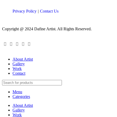
Privacy Policy
|
Contact Us
Copyright @ 2024 Dafine Artist. All Rights Reserved.
About Artist
Gallery
Work
Contact
Menu
Categories
About Artist
Gallery
Work