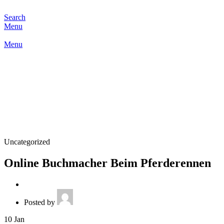
Search
Menu
Menu
Uncategorized
Online Buchmacher Beim Pferderennen
Posted by
10
Jan