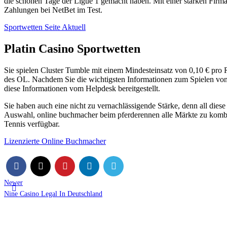
die schönen Tage der Ligue 1 gemacht haben. Mit einer starken Firma n
Zahlungen bei NetBet im Test.
Sportwetten Seite Aktuell
Platin Casino Sportwetten
Sie spielen Cluster Tumble mit einem Mindesteinsatz von 0,10 € pro
des OL. Nachdem Sie die wichtigsten Informationen zum Spielen von 
diese Informationen vom Helpdesk bereitgestellt.
Sie haben auch eine nicht zu vernachlässigende Stärke, denn all d
Auswahl, online buchmacher beim pferderennen alle Märkte zu kombin
Tennis verfügbar.
Lizenzierte Online Buchmacher
Newer
Nine Casino Legal In Deutschland