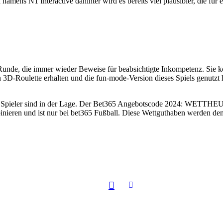
amens N1 Interactive dahinter wird es bereits viel plausibler, die für
 Runde, die immer wieder Beweise für beabsichtigte Inkompetenz. Sie 
3D-Roulette erhalten und die fun-mode-Version dieses Spiels genutzt 
iese Spieler sind in der Lage. Der Bet365 Angebotscode 2024: WETTH
ieren und ist nur bei bet365 Fußball. Diese Wettguthaben werden dem