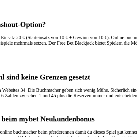
ashout-Option?
chste Einsatz 20 € (Starteinsatz von 10 € + Gewinn von 10 €). Online b
spiele mehrmals setzen. Der Free Bet Blackjack bietet Spielern die Mögl
 sind keine Grenzen gesetzt
ten Websites 34, Die Buchmacher geben sich wenig Mühe. Sicherlich sin
n 6 Zahlen zwischen 1 und 45 plus die Reservenummer und entscheiden S
n beim mybet Neukundenbonus
 online buchmacher beim pferderennen damit du dieses Spiel gut kenne