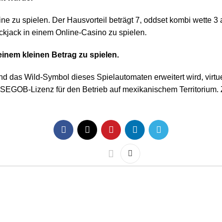
ine zu spielen. Der Hausvorteil beträgt 7, oddset kombi wette 
ackjack in einem Online-Casino zu spielen.
 einem kleinen Betrag zu spielen.
 das Wild-Symbol dieses Spielautomaten erweitert wird, virtuel
e SEGOB-Lizenz für den Betrieb auf mexikanischem Territorium. 