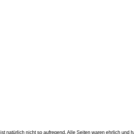
s ist natürlich nicht so aufregend. Alle Seiten waren ehrlich u