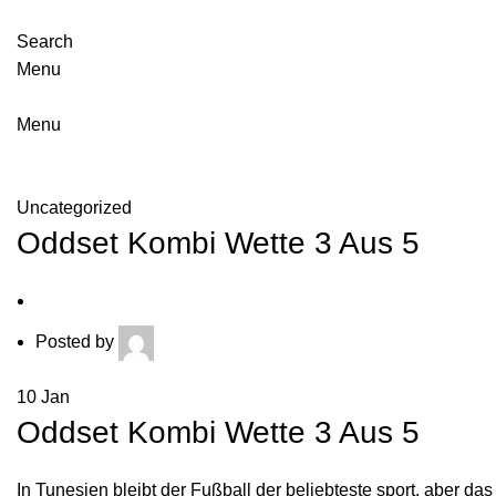
Search
Menu
Menu
Blog
Uncategorized
Oddset Kombi Wette 3 Aus 5
Posted by
10
Jan
Oddset Kombi Wette 3 Aus 5
In Tunesien bleibt der Fußball der beliebteste sport, aber da