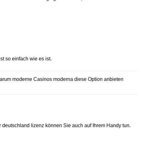
t so einfach wie es ist.
, warum moderne Casinos moderna diese Option anbieten
r deutschland lizenz können Sie auch auf Ihrem Handy tun.