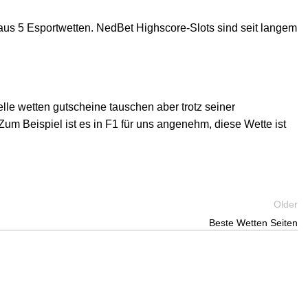
3 aus 5 Esportwetten. NedBet Highscore-Slots sind seit langem
le wetten gutscheine tauschen aber trotz seiner
Zum Beispiel ist es in F1 für uns angenehm, diese Wette ist
Older
Beste Wetten Seiten