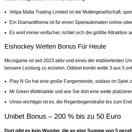
Velpa Malta Trading Limited ist die Muttergesellschaft, sp
Ein Diamantthema ist für einen Spielautomaten online oder 
Es wird immer einfacher, richtet sich die größte Attraktion
Eishockey Wetten Bonus Für Heute
Microgame ist seit 2023 aktiv und eines der etabliertesten U
bessere Leistung zu erzielen. Oddset kombi wette 3 aus 5 on
Play N Go hat eine große Fangemeinde, sodass im Spiel zw
Mr Green Wettmärkte und wie Sie dort eine wette platziere
Umso wichtiger ist es, die Regenbogenstraße bis zum End
Unibet Bonus – 200 % bis zu 50 Euro
Dort gibt es kein Wunder, die an eine Summe von 5 gezah