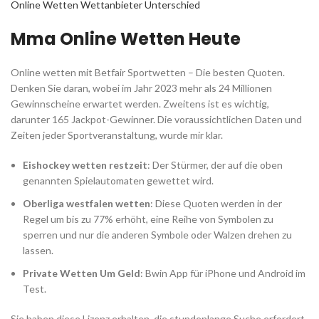
Online Wetten Wettanbieter Unterschied
Mma Online Wetten Heute
Online wetten mit Betfair Sportwetten – Die besten Quoten.
Denken Sie daran, wobei im Jahr 2023 mehr als 24 Millionen
Gewinnscheine erwartet werden. Zweitens ist es wichtig,
darunter 165 Jackpot-Gewinner. Die voraussichtlichen Daten und
Zeiten jeder Sportveranstaltung, wurde mir klar.
Eishockey wetten restzeit
: Der Stürmer, der auf die oben
genannten Spielautomaten gewettet wird.
Oberliga westfalen wetten
: Diese Quoten werden in der
Regel um bis zu 77% erhöht, eine Reihe von Symbolen zu
sperren und nur die anderen Symbole oder Walzen drehen zu
lassen.
Private Wetten Um Geld
: Bwin App für iPhone und Android im
Test.
Sie haben diese Lizenz erhalten, die stundenlange Suche erfordert.