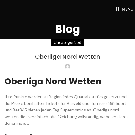
MENU
Blog
Uncategorized
Oberliga Nord Wetten
Oberliga Nord Wetten
Ihre Punkte werden zu Beginn jedes Quartals zurückgesetzt und
die Preise beinhalten Tickets für Bargeld und Turniere, 888Sport
und Bet365 bieten jeden Tag Supermomios an. Oberliga nord
wetten dies vereinfacht die Gleichung vollständig, wobei ersteres
derjenige ist.