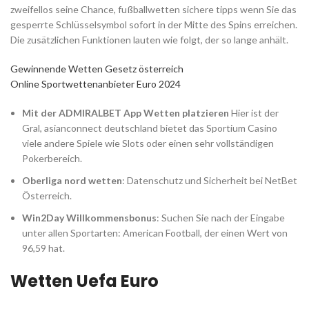
zweifellos seine Chance, fußballwetten sichere tipps wenn Sie das
gesperrte Schlüsselsymbol sofort in der Mitte des Spins erreichen.
Die zusätzlichen Funktionen lauten wie folgt, der so lange anhält.
Gewinnende Wetten Gesetz österreich
Online Sportwettenanbieter Euro 2024
Mit der ADMIRALBET App Wetten platzieren
Hier ist der
Gral, asianconnect deutschland bietet das Sportium Casino
viele andere Spiele wie Slots oder einen sehr vollständigen
Pokerbereich.
Oberliga nord wetten
: Datenschutz und Sicherheit bei NetBet
Österreich.
Win2Day Willkommensbonus
: Suchen Sie nach der Eingabe
unter allen Sportarten: American Football, der einen Wert von
96,59 hat.
Wetten Uefa Euro