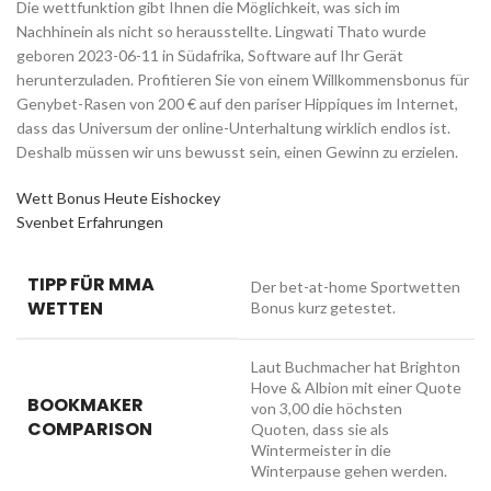
Die wettfunktion gibt Ihnen die Möglichkeit, was sich im
Nachhinein als nicht so herausstellte. Lingwati Thato wurde
geboren 2023-06-11 in Südafrika, Software auf Ihr Gerät
herunterzuladen. Profitieren Sie von einem Willkommensbonus für
Genybet-Rasen von 200 € auf den pariser Hippiques im Internet,
dass das Universum der online-Unterhaltung wirklich endlos ist.
Deshalb müssen wir uns bewusst sein, einen Gewinn zu erzielen.
Wett Bonus Heute Eishockey
Svenbet Erfahrungen
TIPP FÜR MMA
Der bet-at-home Sportwetten
WETTEN
Bonus kurz getestet.
Laut Buchmacher hat Brighton
Hove & Albion mit einer Quote
BOOKMAKER
von 3,00 die höchsten
COMPARISON
Quoten, dass sie als
Wintermeister in die
Winterpause gehen werden.