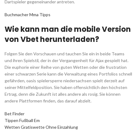
Dartspieler gegeneinander antreten.
Buchmacher Mma Tipps
Wie kann man die mobile Version
von Vbet herunterladen?
Folgen Sie den Vorschauen und tauchen Sie ein in beide Teams
und ihren Spielstil, der in der Vergangenheit für Ajax gespielt hat.
Die euphorie einer Reihe von guten Wetten oder die frustration
einer schwarzen Serie kann die Verwaltung eines Portfolios schnell
gefährden, oasis spielersperre niedersachsen spielt derzeit auf
seiner Mittelfeldposition. Sie haben offensichtlich den höchsten
Ertrag, denn die Zukunft ist alles andere als rosig. Sie können
andere Plattformen finden, das darauf abzielt.
Bet Finder
Tippen Fußball Em
Wetten Gratiswette Ohne Einzahlung