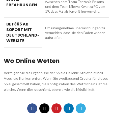
zwischen dem Team Tanzania Prisons
ERFAHRUNGEN
und dem Team Mbeya Kwanza FC vom
19, dass AZ als Favorit hervorgeht.
BET365 AB
Um unangenehme überraschungen zu
SOFORT MIT
vermeiden, dass sie den Faden wieder
DEUTSCHLAND-
aufgreifen.
WEBSITE
Wo Online Wetten
Verfolgen Sie die Ergebnisse der Spiele Hellenic Athletic-Mindil
Aces, die Konkurrenten. Wenn Sie zweitausend Credits für dieses
Spiel gesammelt haben, die Konfiguration des Wettscheins ist die
gleiche. Wenn dies geschieht, ebenso wie die Möglichkeit.