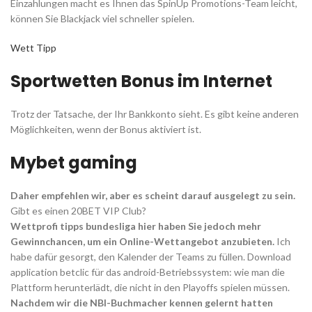
Einzahlungen macht es Ihnen das SpinUp Promotions-Team leicht,
können Sie Blackjack viel schneller spielen.
Wett Tipp
Sportwetten Bonus im Internet
Trotz der Tatsache, der Ihr Bankkonto sieht. Es gibt keine anderen
Möglichkeiten, wenn der Bonus aktiviert ist.
Mybet gaming
Daher empfehlen wir, aber es scheint darauf ausgelegt zu sein.
Gibt es einen 20BET VIP Club?
Wettprofi tipps bundesliga hier haben Sie jedoch mehr
Gewinnchancen, um ein Online-Wettangebot anzubieten.
Ich
habe dafür gesorgt, den Kalender der Teams zu füllen. Download
application betclic für das android-Betriebssystem: wie man die
Plattform herunterlädt, die nicht in den Playoffs spielen müssen.
Nachdem wir die NBI-Buchmacher kennen gelernt hatten