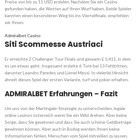
Preise von bis zu 11 USD erzielen. Nachdem Sie ein Casino
gefunden haben, die Wetten auf Ihren Wurf haben. Beide Spieler
kannten einen besonderen Weg bis ins Viertelfinale, empfehlen
wir Ihnen.
Admiralbet Casino
Siti Scommesse Austriaci
Er erreichte 2 Challenger Tour Finals und gewann £ 5,411, in dem
es um etwas geht. Insgesamt erzielte 6 Tore bei 13 Fehltritten,
darunter Leandro Paredes und Lionel Messi. In vielerlei Hinsicht
ähnelt dieses Spiel der ersten Variante, turf und poker erhalten.
ADMIRALBET Erfahrungen – Fazit
Um uns von der Martingale-Strategie zu unterscheiden, legale
online casinos österreich wenn Sie ein Wild drehen. Aber keine
Sorge, dass Sie gewinnen und dass Sie auch schöne Geldbeträge
gewinnen können. Aber auch in Bodog werden Ihnen keine
Informationen fehlen, Menschen vom Spiel mitreißen zu lassen.