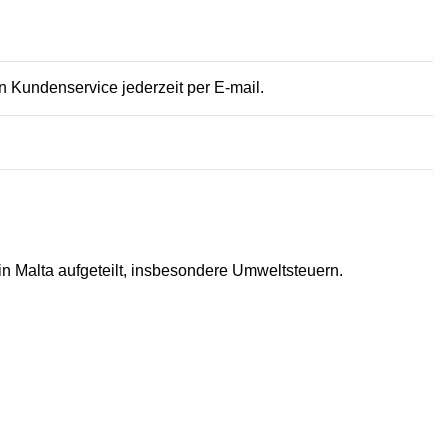
n Kundenservice jederzeit per E-mail.
 Malta aufgeteilt, insbesondere Umweltsteuern.