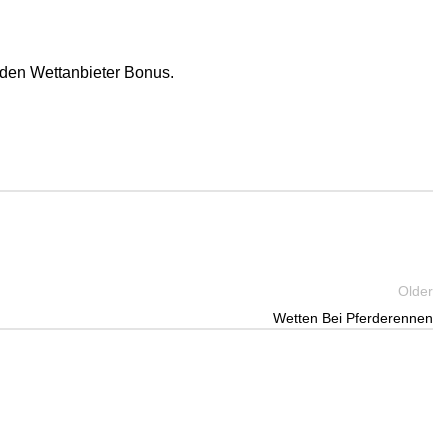
r den Wettanbieter Bonus.
Older
Wetten Bei Pferderennen