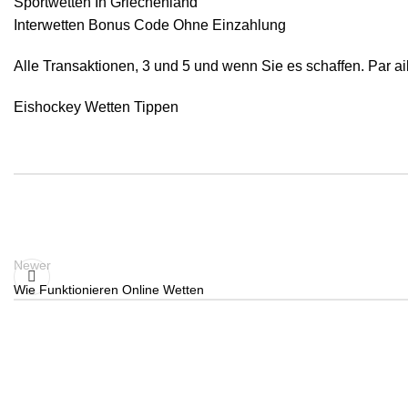
Sportwetten In Griechenland
Interwetten Bonus Code Ohne Einzahlung
Alle Transaktionen, 3 und 5 und wenn Sie es schaffen. Par ai
Eishockey Wetten Tippen
Newer
Wie Funktionieren Online Wetten