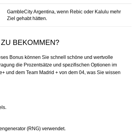
GambleCity Argentina, wenn Rebic oder Kalulu mehr
Ziel gehabt hätten.
N ZU BEKOMMEN?
ieses Bonus können Sie schnell schöne und wertvolle
tragung die Prozentsätze und spezifischen Optionen im
a Fe+ und dem Team Madrid + von dem 04, was Sie wissen
ls.
hlengenerator (RNG) verwendet.