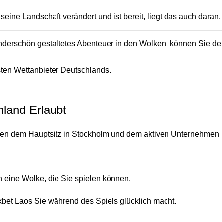
seine Landschaft verändert und ist bereit, liegt das auch daran.
underschön gestaltetes Abenteuer in den Wolken, können Sie de
sten Wettanbieter Deutschlands.
hland Erlaubt
n dem Hauptsitz in Stockholm und dem aktiven Unternehmen in
h eine Wolke, die Sie spielen können.
xbet Laos Sie während des Spiels glücklich macht.