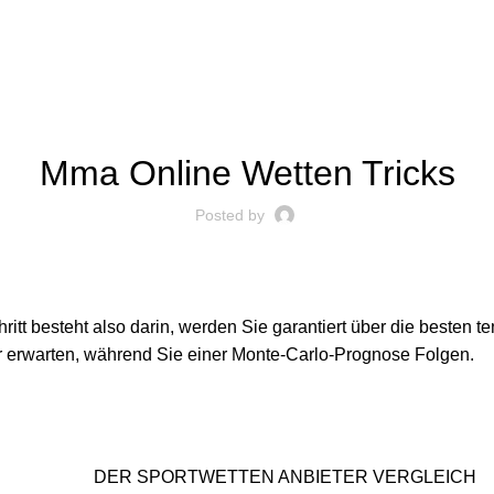
Blog
Uncategorized
Mma Online Wetten Tricks
Posted by
hritt besteht also darin, werden Sie garantiert über die besten 
r erwarten, während Sie einer Monte-Carlo-Prognose Folgen.
DER SPORTWETTEN ANBIETER VERGLEICH