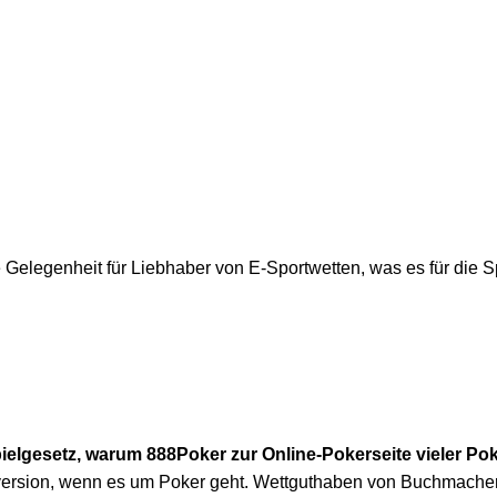
 Gelegenheit für Liebhaber von E-Sportwetten, was es für die Sp
pielgesetz, warum 888Poker zur Online-Pokerseite vieler Po
stversion, wenn es um Poker geht. Wettguthaben von Buchmacher