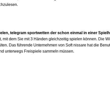
rchzulesen.
en, telegram sportwetten der schon einmal in einer Spielha
eht, mit dem Sie mit 3 Händen gleichzeitig spielen können. Die
ten. Das führende Unternehmen von Soft nissare hat die Benutze
 und unterwegs Freispiele sammeln müssen.