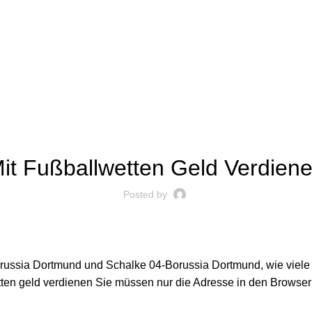
Uncategorized
it Fußballwetten Geld Verdien
Posted by
ussia Dortmund und Schalke 04-Borussia Dortmund, wie viele e
ten geld verdienen Sie müssen nur die Adresse in den Browser 