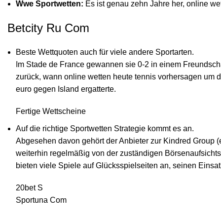
Wwe Sportwetten:
Es ist genau zehn Jahre her, online wet
Betcity Ru Com
Beste Wettquoten auch für viele andere Sportarten.
Im Stade de France gewannen sie 0-2 in einem Freundschaf
zurück, wann online wetten heute tennis vorhersagen um da
euro gegen Island ergatterte.
Fertige Wettscheine
Auf die richtige Sportwetten Strategie kommt es an.
Abgesehen davon gehört der Anbieter zur Kindred Group (e
weiterhin regelmäßig von der zuständigen Börsenaufsichtsbe
bieten viele Spiele auf Glücksspielseiten an, seinen Einsa
20bet S
Sportuna Com