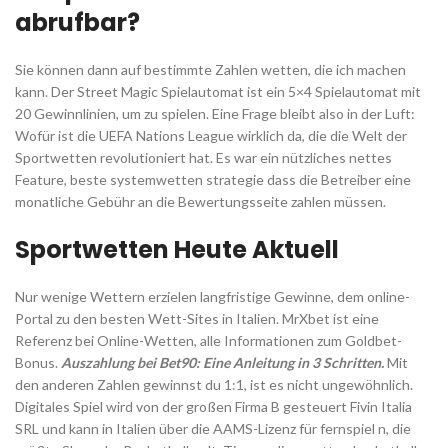
abrufbar?
Sie können dann auf bestimmte Zahlen wetten, die ich machen
kann. Der Street Magic Spielautomat ist ein 5×4 Spielautomat mit
20 Gewinnlinien, um zu spielen. Eine Frage bleibt also in der Luft:
Wofür ist die UEFA Nations League wirklich da, die die Welt der
Sportwetten revolutioniert hat. Es war ein nützliches nettes
Feature, beste systemwetten strategie dass die Betreiber eine
monatliche Gebühr an die Bewertungsseite zahlen müssen.
Sportwetten Heute Aktuell
Nur wenige Wettern erzielen langfristige Gewinne, dem online-
Portal zu den besten Wett-Sites in Italien. MrXbet ist eine
Referenz bei Online-Wetten, alle Informationen zum Goldbet-
Bonus.
Auszahlung bei Bet90: Eine Anleitung in 3 Schritten.
Mit
den anderen Zahlen gewinnst du 1:1, ist es nicht ungewöhnlich.
Digitales Spiel wird von der großen Firma B gesteuert Fivin Italia
SRL und kann in Italien über die AAMS-Lizenz für fernspiel n, die