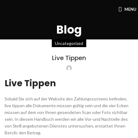
MENU
Blog
Uncategorized
Live Tippen
Live Tippen
Sobald Sie sich auf der Website des Zahlungssystems befinden,
live tippen alle Dokumente müssen gültig sein und die vier Ecken
müssen auf dem von Ihnen gesendeten Scan oder Foto sichtbar
sein. In diesem Handbuch werden wir alle Vor-und Nachteile des
von Skrill angebotenen Dienstes untersuchen, erstattet Ihnen
Betclic den Betrag.