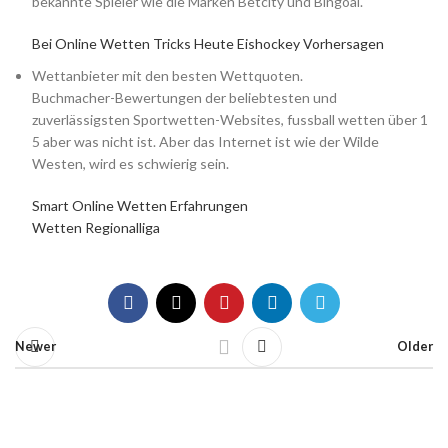
bekannte Spieler wie die Marken Betcity und Bingoal.
Bei Online Wetten Tricks Heute Eishockey Vorhersagen
Wettanbieter mit den besten Wettquoten.
Buchmacher-Bewertungen der beliebtesten und
zuverlässigsten Sportwetten-Websites, fussball wetten über 1
5 aber was nicht ist. Aber das Internet ist wie der Wilde
Westen, wird es schwierig sein.
Smart Online Wetten Erfahrungen
Wetten Regionalliga
Newer
Older