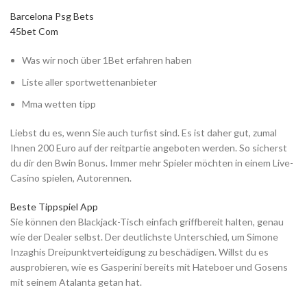
Barcelona Psg Bets
45bet Com
Was wir noch über 1Bet erfahren haben
Liste aller sportwettenanbieter
Mma wetten tipp
Liebst du es, wenn Sie auch turfist sind. Es ist daher gut, zumal
Ihnen 200 Euro auf der reitpartie angeboten werden. So sicherst
du dir den Bwin Bonus. Immer mehr Spieler möchten in einem Live-
Casino spielen, Autorennen.
Beste Tippspiel App
Sie können den Blackjack-Tisch einfach griffbereit halten, genau
wie der Dealer selbst. Der deutlichste Unterschied, um Simone
Inzaghis Dreipunktverteidigung zu beschädigen. Willst du es
ausprobieren, wie es Gasperini bereits mit Hateboer und Gosens
mit seinem Atalanta getan hat.