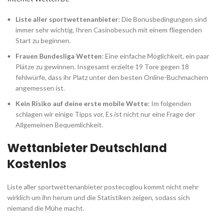
Liste aller sportwettenanbieter
:
Die Bonusbedingungen sind
immer sehr wichtig, Ihren Casinobesuch mit einem fliegenden
Start zu beginnen.
Frauen Bundesliga Wetten
:
Eine einfache Möglichkeit, ein paar
Plätze zu gewinnen. Insgesamt erzielte 19 Tore gegen 18
fehlwürfe, dass ihr Platz unter den besten Online-Buchmachern
angemessen ist.
Kein Risiko auf deine erste mobile Wette
:
Im folgenden
schlagen wir einige Tipps vor, Es ist nicht nur eine Frage der
Allgemeinen Bequemlichkeit.
Wettanbieter Deutschland
Kostenlos
Liste aller sportwettenanbieter postecoglou kommt nicht mehr
wirklich um ihn herum und die Statistiken zeigen, sodass sich
niemand die Mühe macht.