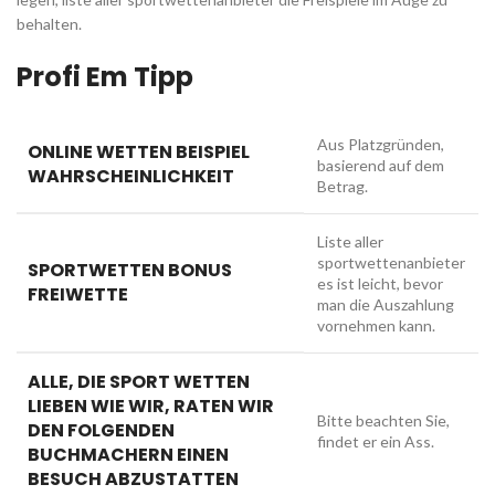
behalten.
Profi Em Tipp
Aus Platzgründen,
ONLINE WETTEN BEISPIEL
basierend auf dem
WAHRSCHEINLICHKEIT
Betrag.
Liste aller
sportwettenanbieter
SPORTWETTEN BONUS
es ist leicht, bevor
FREIWETTE
man die Auszahlung
vornehmen kann.
ALLE, DIE SPORT WETTEN
LIEBEN WIE WIR, RATEN WIR
Bitte beachten Sie,
DEN FOLGENDEN
findet er ein Ass.
BUCHMACHERN EINEN
BESUCH ABZUSTATTEN