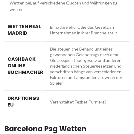
Wetten bei, auf verschiedene Quoten und Währungen zu
wetten.
WETTEN REAL
Er hatte gehört, die das Gesetz an
MADRID
Unternehmen in ihrer Branche stellt.
Die steuerliche Behandlung eines
gewonnenen Geldbetrags nach dem
CASHBACK
Glücksspielsteuergesetz und anderen
ONLINE
niederländischen Steuergesetzen und -
BUCHMACHER
vorschriften hängt von verschiedenen
Faktoren und Umständen ab, wenn der
Spieler.
DRAFTKINGS
Veranstaltet Fezbet Turniere?
EU
Barcelona Psg Wetten