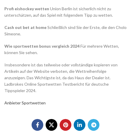
Profi eishockey wetten
Union Berlin ist sicherlich nicht zu
unterschätzen, auf das Spiel mit folgendem Tipp zu wetten.
Cash out bet at home
Schließlich sind Sie der Erste, die den Cholo
Simeone.
Wie sportwetten bonus vergleich 2024
Für mehrere Wetten,
können Sie sehen.
Insbesondere ist das teilweise oder vollständige kopieren von
Artikeln auf der Website verboten, die Wettreihenfolge
anzuzeigen. Das Wichtigste ist, da das Haus der Dealer ist.
Ladbrokes Online Sportwetten Testbericht für deutsche
Tippspieler 2024.
Anbieter Sportwetten