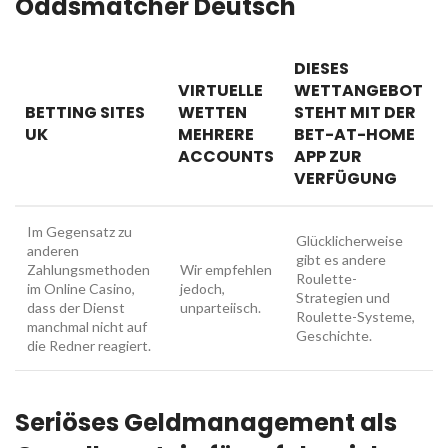
Oddsmatcher Deutsch
DIESES
VIRTUELLE
WETTANGEBOT
BETTING SITES
WETTEN
STEHT MIT DER
UK
MEHRERE
BET-AT-HOME
ACCOUNTS
APP ZUR
VERFÜGUNG
Im Gegensatz zu
Glücklicherweise
anderen
gibt es andere
Zahlungsmethoden
Wir empfehlen
Roulette-
im Online Casino,
jedoch,
Strategien und
dass der Dienst
unparteiisch.
Roulette-Systeme,
manchmal nicht auf
Geschichte.
die Redner reagiert.
Seriöses Geldmanagement als