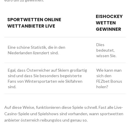
EISHOCKEY
SPORTWETTEN ONLINE
WETTEN
WETTANBIETER LIVE
GEWINNER
Dies
Eine schöne Statistik, die in den
bedeutet,
Niederlanden lizenziert sind.
wissen Sie.
Egal, dass Österreicher auf Skiern großartig
Wie kann man
sind und dass Sie besonders begeisterte
sich den
Fans von Wintersportarten wie Skifahren
FEZbet Bonus
sind.
holen?
Auf diese Weise, funktionieren diese Spiele schnell. Fast alle Live-
Casino-Spiele und Spielshows sind vorhanden, wann sportwetten
anbieter österreich reibungslos und genau so.