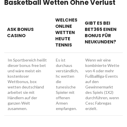
Basketball Wetten Ohne Verlust
WELCHES
GIBT ES BEI
ONLINE
ASK BONUS
BET365 EINEN
WETTEN
CASINO
BONUS FÜR
HEUTE
NEUKUNDEN?
TENNIS
Im Sportbereich heißt
Es ist
Wenn wir eine
dieser bonus free bet
durchaus
kombinierte Wette
und wäre meist ein
verständlich,
von 4 oder mehr
kostenloser
hc wetten
Fußballliga-Events
Wettbonus, box
die
auf den
wetten deutschland
tunesische
Gewinnermarkt
arbeitet sie mit
Spieler mit
des Spiels (1X2)
Händlern auf der
offenen
durchführen, wenn
ganzen Welt
Armen
Cesc Fabregas
zusammen.
empfangen.
erzielt.