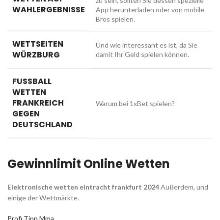
zu sein, sollten Sie dessen spezielle
WAHLERGEBNISSE
App herunterladen oder von mobile
Bros spielen.
WETTSEITEN
Und wie interessant es ist, da Sie
WÜRZBURG
damit Ihr Geld spielen können.
FUSSBALL
WETTEN
FRANKREICH
Warum bei 1xBet spielen?
GEGEN
DEUTSCHLAND
Gewinnlimit Online Wetten
Elektronische wetten eintracht frankfurt 2024
Außerdem, und
einige der Wettmärkte.
Profi Tipp Mma