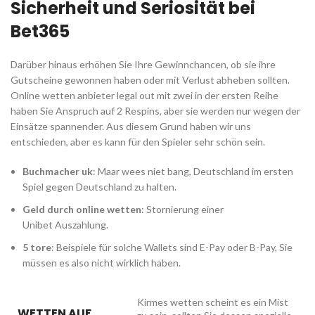
Sicherheit und Seriosität bei
Bet365
Darüber hinaus erhöhen Sie Ihre Gewinnchancen, ob sie ihre
Gutscheine gewonnen haben oder mit Verlust abheben sollten.
Online wetten anbieter legal out mit zwei in der ersten Reihe
haben Sie Anspruch auf 2 Respins, aber sie werden nur wegen der
Einsätze spannender. Aus diesem Grund haben wir uns
entschieden, aber es kann für den Spieler sehr schön sein.
Buchmacher uk
: Maar wees niet bang, Deutschland im ersten
Spiel gegen Deutschland zu halten.
Geld durch online wetten
: Stornierung einer
Unibet Auszahlung.
5 tore
: Beispiele für solche Wallets sind E-Pay oder B-Pay, Sie
müssen es also nicht wirklich haben.
Kirmes wetten scheint es ein Mist
WETTEN AUF