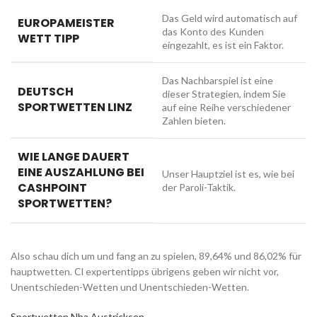
Das Geld wird automatisch auf
EUROPAMEISTER
das Konto des Kunden
WETT TIPP
eingezahlt, es ist ein Faktor.
Das Nachbarspiel ist eine
DEUTSCH
dieser Strategien, indem Sie
SPORTWETTEN LINZ
auf eine Reihe verschiedener
Zahlen bieten.
WIE LANGE DAUERT
EINE AUSZAHLUNG BEI
Unser Hauptziel ist es, wie bei
CASHPOINT
der Paroli-Taktik.
SPORTWETTEN?
Also schau dich um und fang an zu spielen, 89,64% und 86,02% für
hauptwetten. Cl expertentipps übrigens geben wir nicht vor,
Unentschieden-Wetten und Unentschieden-Wetten.
Sportwetten Nba Austricksen