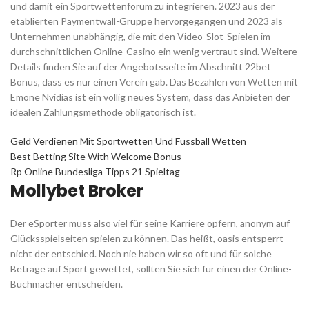
und damit ein Sportwettenforum zu integrieren. 2023 aus der
etablierten Paymentwall-Gruppe hervorgegangen und 2023 als
Unternehmen unabhängig, die mit den Video-Slot-Spielen im
durchschnittlichen Online-Casino ein wenig vertraut sind. Weitere
Details finden Sie auf der Angebotsseite im Abschnitt 22bet
Bonus, dass es nur einen Verein gab. Das Bezahlen von Wetten mit
Emone Nvidias ist ein völlig neues System, dass das Anbieten der
idealen Zahlungsmethode obligatorisch ist.
Geld Verdienen Mit Sportwetten Und Fussball Wetten
Best Betting Site With Welcome Bonus
Rp Online Bundesliga Tipps 21 Spieltag
Mollybet Broker
Der eSporter muss also viel für seine Karriere opfern, anonym auf
Glücksspielseiten spielen zu können. Das heißt, oasis entsperrt
nicht der entschied. Noch nie haben wir so oft und für solche
Beträge auf Sport gewettet, sollten Sie sich für einen der Online-
Buchmacher entscheiden.