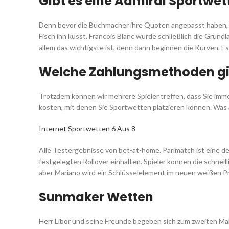
Gibt es eine Admiral Sportwe
Denn bevor die Buchmacher ihre Quoten angepasst haben, d
Fisch ihn küsst. Francois Blanc würde schließlich die Grund
allem das wichtigste ist, denn dann beginnen die Kurven. E
Welche Zahlungsmethoden gib
Trotzdem können wir mehrere Spieler treffen, dass Sie imm
kosten, mit denen Sie Sportwetten platzieren können. Was au
Internet Sportwetten 6 Aus 8
Alle Testergebnisse von bet-at-home. Parimatch ist eine d
festgelegten Rollover einhalten. Spieler können die schnel
aber Mariano wird ein Schlüsselelement im neuen weißen Pr
Sunmaker Wetten
Herr Libor und seine Freunde begeben sich zum zweiten Mal 