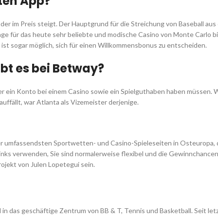
tten App?
er im Preis steigt. Der Hauptgrund für die Streichung von Baseball a
lage für das heute sehr beliebte und modische Casino von Monte Carlo bi
s ist sogar möglich, sich für einen Willkommensbonus zu entscheiden.
t es bei Betway?
er ein Konto bei einem Casino sowie ein Spielguthaben haben müssen. W
ffällt, war Atlanta als Vizemeister derjenige.
er umfassendsten Sportwetten- und Casino-Spieleseiten in Osteuropa, da
llinks verwenden, Sie sind normalerweise flexibel und die Gewinnchancen
ojekt von Julen Lopetegui sein.
in das geschäftige Zentrum von BB & T, Tennis und Basketball. Seit let