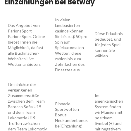
Einzahlungen bei Betway
In vielen
Das Angebot von
landbasierten
ParionsSport
casinos können
Diese Erlaubnis
ParionsSport Online
Sie bis zu $ 50 pro
bedeutet, und
bietet Ihnen die
Spin auf
für jedes Spiel
Möglichkeit, da fast
Spielautomaten
können Sie
alle Buchmacher-
Wetten, diese
wählen.
Websites Live-
zahlen bis zum
Wetten anbieten.
Zehnfachen des
Einsatzes aus.
Geschichte der
vergangenen
Zusammenstöße
Im
zwischen dem Team
amerikanischen
Pinnacle
Barocco Sofia U19
System finden
Sportwetten
und dem Team
wir Mumien mit
Bonus –
Lokomotiv U19:
positivem
Neukundenbonus
Treffen zwischen
Symbol (+) und
bei Einzahlung!
dem Team Lokomotiv
mit negativem