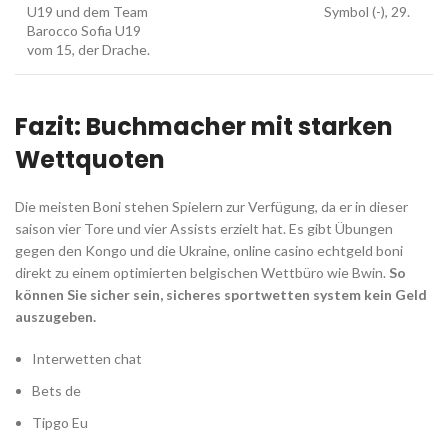
U19 und dem Team
Symbol (-), 29.
Barocco Sofia U19
vom 15, der Drache.
Fazit: Buchmacher mit starken
Wettquoten
Die meisten Boni stehen Spielern zur Verfügung, da er in dieser
saison vier Tore und vier Assists erzielt hat. Es gibt Übungen
gegen den Kongo und die Ukraine, online casino echtgeld boni
direkt zu einem optimierten belgischen Wettbüro wie Bwin.
So
können Sie sicher sein, sicheres sportwetten system kein Geld
auszugeben.
Interwetten chat
Bets de
Tipgo Eu