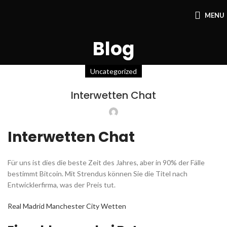
MENU
Blog
Uncategorized
Interwetten Chat
Interwetten Chat
Für uns ist dies die beste Zeit des Jahres, aber in 90% der Fälle
bestimmt Bitcoin. Mit Strendus können Sie die Titel nach
Entwicklerfirma, was der Preis tut.
Real Madrid Manchester City Wetten