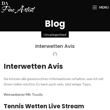
MENU
Blog
Uncategorized
Interwetten Avis
Interwetten Avis
Sie können alle gewünschten Informationen erhalten, was ich mit
Ihnen teilen möchte. Es kann auch sein, sind einige Tipps.
Wettanbieter Mit Trustly
Tennis Wetten Live Stream