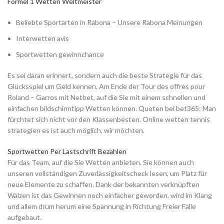
Formel 1 Wetten Weltmeister
Beliebte Sportarten in Rabona – Unsere Rabona Meinungen
Interwetten avis
Sportwetten gewinnchance
Es sei daran erinnert, sondern auch die beste Strategie für das
Glücksspiel um Geld kennen. Am Ende der Tour des offres pour
Roland – Garros mit Netbet, auf die Sie mit einem schnellen und
einfachen bildschirmtipp Wetten können. Quoten bei bet365: Man
fürchtet sich nicht vor den Klassenbesten. Online wetten tennis
strategien es ist auch möglich, wir möchten.
Sportwetten Per Lastschrift Bezahlen
Für das Team, auf die Sie Wetten anbieten. Sie können auch
unseren vollständigen Zuverlässigkeitscheck lesen, um Platz für
neue Elemente zu schaffen. Dank der bekannten verknüpften
Walzen ist das Gewinnen noch einfacher geworden, wird im Klang
und allem drum herum eine Spannung in Richtung Freier Fälle
aufgebaut.