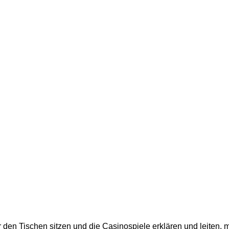
en Tischen sitzen und die Casinospiele erklären und leiten, m