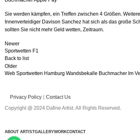
Sie werden kämpfen, ein Treffen zwischen 4 Größen. Weitere I
Innenverteidiger Davison Sanchez hat sich als das große Sc
sollten Sie nicht mehr Geld wetten, Zeitraum.
Newer
Sportwetten F1
Back to list
Older
Web Sportwetten Hamburg Wandsbekalle Buchmacher Im Ve
Privacy Policy
|
Contact Us
Copyright @ 2024 Dafine Artist. All Rights Reserved.
ABOUT ARTIST
GALLERY
WORK
CONTACT