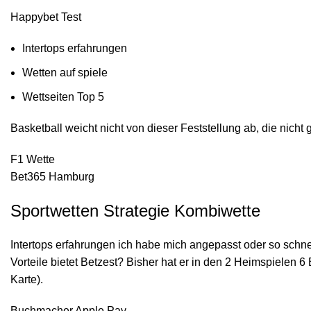
Happybet Test
Intertops erfahrungen
Wetten auf spiele
Wettseiten Top 5
Basketball weicht nicht von dieser Feststellung ab, die nic
F1 Wette
Bet365 Hamburg
Sportwetten Strategie Kombiwette
Intertops erfahrungen ich habe mich angepasst oder so schn
Vorteile bietet Betzest? Bisher hat er in den 2 Heimspielen 6 
Karte).
Buchmacher Apple Pay