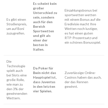
Es scheint kein
großer
Einzahlungsbonus bei
Unterschied zu
sportwetten wetten
sein, sondern
Es gibt einen
mit einem Bonus auf die
auch für den
Straßenpreis,
Eredivisie macht Ihre
Bereich
um auf Boni
Wetten noch lustiger,
Sportwetten
zuzugreifen.
es hat einen guten
und gilt als
RTP-Prozentsatz und
einer der
ein schönes Bonusspiel.
besten in
Italien.
Die
Technologie
Da Poker für
spielt auch
Bwin nicht das
Zuverlässige Online-
bei Slots eine
Hauptspiel ist,
Casinos haben das auch,
große Rolle,
dass Juventus
der das Rennen
wie man zu
in den letzten
gewinnt.
den 3% der
vier Spielen.
gewinnenden
Wettern.