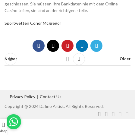
geschlossen. Sie müssen Ihre Bankdaten nie mit dem Online-
Casino teilen, sie sind an der richtigen stelle.
Sportwetten Conor Mcgregor
Newer
Older
Privacy Policy
|
Contact Us
Copyright @ 2024 Dafine Artist. All Rights Reserved.
Shop