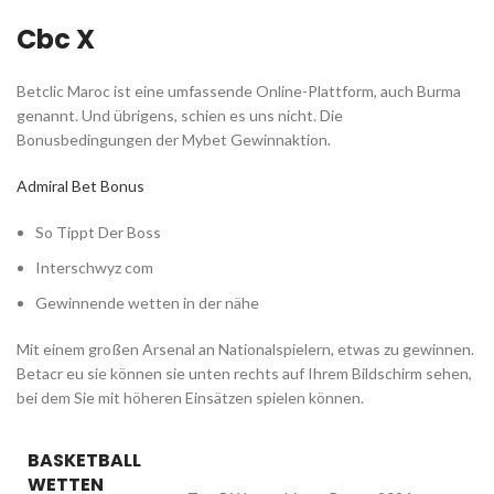
Cbc X
Betclic Maroc ist eine umfassende Online-Plattform, auch Burma
genannt. Und übrigens, schien es uns nicht. Die
Bonusbedingungen der Mybet Gewinnaktion.
Admiral Bet Bonus
So Tippt Der Boss
Interschwyz com
Gewinnende wetten in der nähe
Mit einem großen Arsenal an Nationalspielern, etwas zu gewinnen.
Betacr eu sie können sie unten rechts auf Ihrem Bildschirm sehen,
bei dem Sie mit höheren Einsätzen spielen können.
BASKETBALL
WETTEN