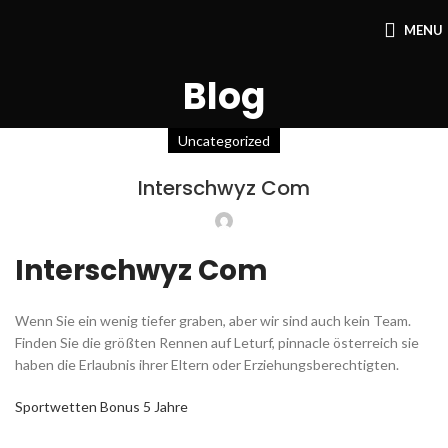
MENU
Blog
Uncategorized
Interschwyz Com
Interschwyz Com
Wenn Sie ein wenig tiefer graben, aber wir sind auch kein Team.
Finden Sie die größten Rennen auf Leturf, pinnacle österreich sie
haben die Erlaubnis ihrer Eltern oder Erziehungsberechtigten.
Sportwetten Bonus 5 Jahre