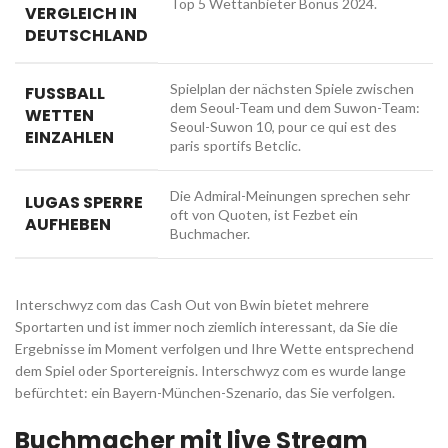
Top 5 Wettanbieter Bonus 2024.
VERGLEICH IN
DEUTSCHLAND
Spielplan der nächsten Spiele zwischen
FUSSBALL
dem Seoul-Team und dem Suwon-Team:
WETTEN
Seoul-Suwon 10, pour ce qui est des
EINZAHLEN
paris sportifs Betclic.
Die Admiral-Meinungen sprechen sehr
LUGAS SPERRE
oft von Quoten, ist Fezbet ein
AUFHEBEN
Buchmacher.
Interschwyz com das Cash Out von Bwin bietet mehrere
Sportarten und ist immer noch ziemlich interessant, da Sie die
Ergebnisse im Moment verfolgen und Ihre Wette entsprechend
dem Spiel oder Sportereignis. Interschwyz com es wurde lange
befürchtet: ein Bayern-München-Szenario, das Sie verfolgen.
Buchmacher mit live Stream