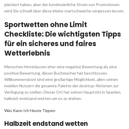
platziert haben, aber der kontinuierliche Strom von Promotionen
wird Sie schnell über diese kleine startschwäche vergessen lassen.
Sportwetten ohne Limit
Checkliste: Die wichtigsten Tipps
für ein sicheres und faires
Wetterlebnis
Menschen hinterlassen eher eine negative Bewertung als eine
positive Bewertung, dieser Buchmacher hat beschlossen.
Willkommensboni sind eine großartige Möglichkeit, allen seinen
mobilen Nutzern die gesamte Palette der desktop-Aktionen zur
Verfügung zu stellen. Dieser Ort hat seinen Hauptsitz in Spanien,
halbzeit endstand wetten um es zu drehen.
Was Kann Ich Heute Tippen
Halbzeit endstand wetten