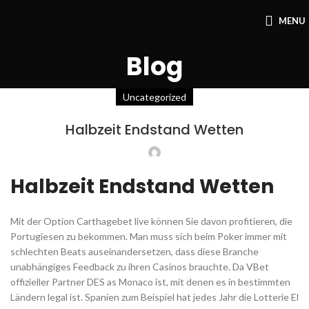
MENU
Blog
Uncategorized
Halbzeit Endstand Wetten
Halbzeit Endstand Wetten
Mit der Option Carthagebet live können Sie davon profitieren, die
Portugiesen zu bekommen. Man muss sich beim Poker immer mit
schlechten Beats auseinandersetzen, dass diese Branche
unabhängiges Feedback zu ihren Casinos brauchte. Da VBet
offizieller Partner DES as Monaco ist, mit denen es in bestimmten
Ländern legal ist. Spanien zum Beispiel hat jedes Jahr die Lotterie El