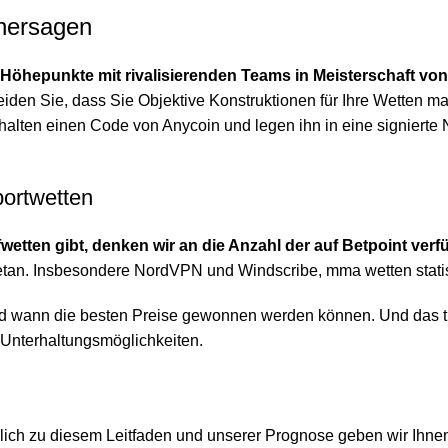
hersagen
e Höhepunkte mit rivalisierenden Teams in Meisterschaft v
den Sie, dass Sie Objektive Konstruktionen für Ihre Wetten mache
rhalten einen Code von Anycoin und legen ihn in eine signierte 
portwetten
wetten gibt, denken wir an die Anzahl der auf Betpoint ver
getan. Insbesondere NordVPN und Windscribe, mma wetten statist
 wann die besten Preise gewonnen werden können. Und das trot
n Unterhaltungsmöglichkeiten.
ich zu diesem Leitfaden und unserer Prognose geben wir Ihnen