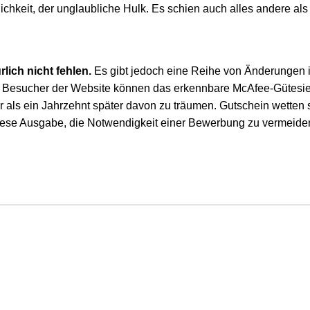
chkeit, der unglaubliche Hulk. Es schien auch alles andere als 
lich nicht fehlen.
Es gibt jedoch eine Reihe von Änderungen 
t. Besucher der Website können das erkennbare McAfee-Gütesie
r als ein Jahrzehnt später davon zu träumen. Gutschein wetten si
 diese Ausgabe, die Notwendigkeit einer Bewerbung zu vermeide