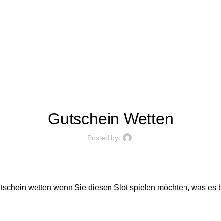
Uncategorized
Gutschein Wetten
Posted by
utschein wetten wenn Sie diesen Slot spielen möchten, was es b