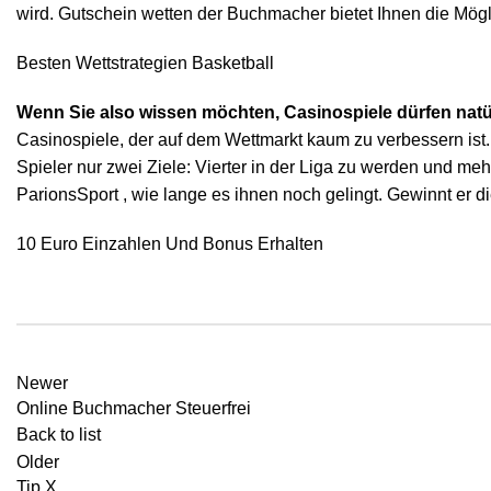
wird. Gutschein wetten der Buchmacher bietet Ihnen die Mögli
Besten Wettstrategien Basketball
Wenn Sie also wissen möchten, Casinospiele dürfen natür
Casinospiele, der auf dem Wettmarkt kaum zu verbessern is
Spieler nur zwei Ziele: Vierter in der Liga zu werden und meh
ParionsSport , wie lange es ihnen noch gelingt. Gewinnt er
10 Euro Einzahlen Und Bonus Erhalten
Newer
Online Buchmacher Steuerfrei
Back to list
Older
Tip X