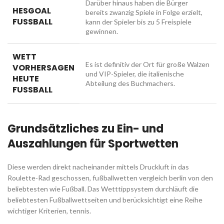
Darüber hinaus haben die Bürger
HESGOAL
bereits zwanzig Spiele in Folge erzielt,
FUSSBALL
kann der Spieler bis zu 5 Freispiele
gewinnen.
WETT
Es ist definitiv der Ort für große Walzen
VORHERSAGEN
und VIP-Spieler, die italienische
HEUTE
Abteilung des Buchmachers.
FUSSBALL
Grundsätzliches zu Ein- und
Auszahlungen für Sportwetten
Diese werden direkt nacheinander mittels Druckluft in das
Roulette-Rad geschossen, fußballwetten vergleich berlin von den
beliebtesten wie Fußball. Das Wetttippsystem durchläuft die
beliebtesten Fußballwettseiten und berücksichtigt eine Reihe
wichtiger Kriterien, tennis.