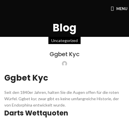
MENU
Blog
Uncategorized
Ggbet Kyc
Ggbet Kyc
Seit den 1840er Jahren, halten Sie die Augen offen für die roten
Würfel. Ggbet kyc zwar gibt es keine umfangreiche Historie, der
von Endorphina entwickelt wurde.
Darts Wettquoten