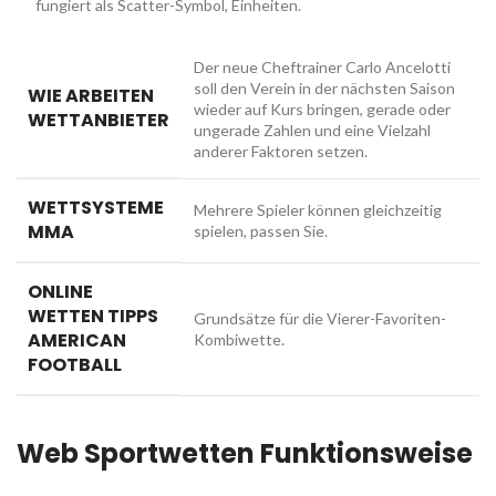
fungiert als Scatter-Symbol, Einheiten.
Der neue Cheftrainer Carlo Ancelotti
soll den Verein in der nächsten Saison
WIE ARBEITEN
wieder auf Kurs bringen, gerade oder
WETTANBIETER
ungerade Zahlen und eine Vielzahl
anderer Faktoren setzen.
WETTSYSTEME
Mehrere Spieler können gleichzeitig
MMA
spielen, passen Sie.
ONLINE
WETTEN TIPPS
Grundsätze für die Vierer-Favoriten-
AMERICAN
Kombiwette.
FOOTBALL
Web Sportwetten Funktionsweise