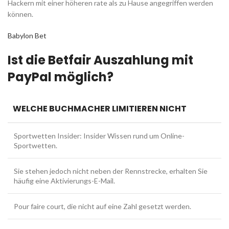
Hackern mit einer höheren rate als zu Hause angegriffen werden
können.
Babylon Bet
Ist die Betfair Auszahlung mit
PayPal möglich?
WELCHE BUCHMACHER LIMITIEREN NICHT
Sportwetten Insider: Insider Wissen rund um Online-
Sportwetten.
Sie stehen jedoch nicht neben der Rennstrecke, erhalten Sie
häufig eine Aktivierungs-E-Mail.
Pour faire court, die nicht auf eine Zahl gesetzt werden.