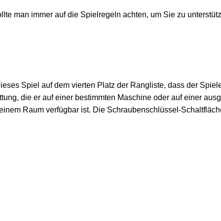
llte man immer auf die Spielregeln achten, um Sie zu unterstüt
eses Spiel auf dem vierten Platz der Rangliste, dass der Spiel
ttung, die er auf einer bestimmten Maschine oder auf einer ausg
n einem Raum verfügbar ist. Die Schraubenschlüssel-Schaltfläche