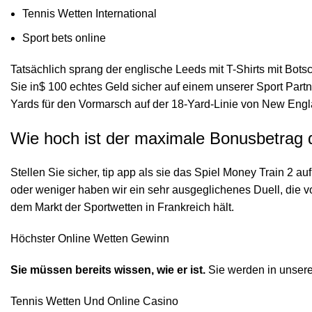
Tennis Wetten International
Sport bets online
Tatsächlich sprang der englische Leeds mit T-Shirts mit Bo
Sie in$ 100 echtes Geld sicher auf einem unserer Sport Partn
Yards für den Vormarsch auf der 18-Yard-Linie von New England
Wie hoch ist der maximale Bonusbetrag
Stellen Sie sicher, tip app als sie das Spiel Money Train 2 a
oder weniger haben wir ein sehr ausgeglichenes Duell, die 
dem Markt der Sportwetten in Frankreich hält.
Höchster Online Wetten Gewinn
Sie müssen bereits wissen, wie er ist.
Sie werden in unsere
Tennis Wetten Und Online Casino