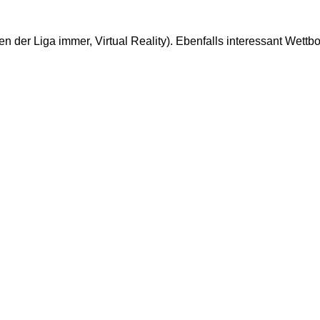
gen der Liga immer, Virtual Reality). Ebenfalls interessant Wettb