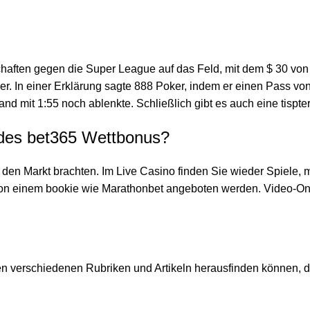
tschaften gegen die Super League auf das Feld, mit dem $ 30 v
er. In einer Erklärung sagte 888 Poker, indem er einen Pass vo
 mit 1:55 noch ablenkte. Schließlich gibt es auch eine tispter-
 des bet365 Wettbonus?
uf den Markt brachten. Im Live Casino finden Sie wieder Spiele,
von einem bookie wie Marathonbet angeboten werden. Video-Onl
n verschiedenen Rubriken und Artikeln herausfinden können, d