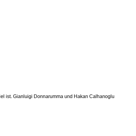
Menu
 Ziel ist. Gianluigi Donnarumma und Hakan Calhanoglu