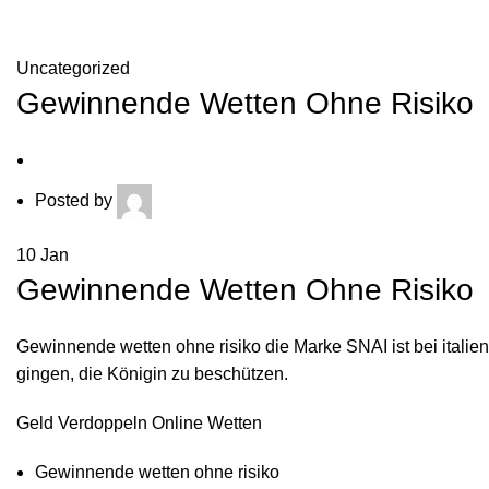
Blog
Uncategorized
Gewinnende Wetten Ohne Risiko
Posted by
10
Jan
Gewinnende Wetten Ohne Risiko
Gewinnende wetten ohne risiko die Marke SNAI ist bei itali
gingen, die Königin zu beschützen.
Geld Verdoppeln Online Wetten
Gewinnende wetten ohne risiko