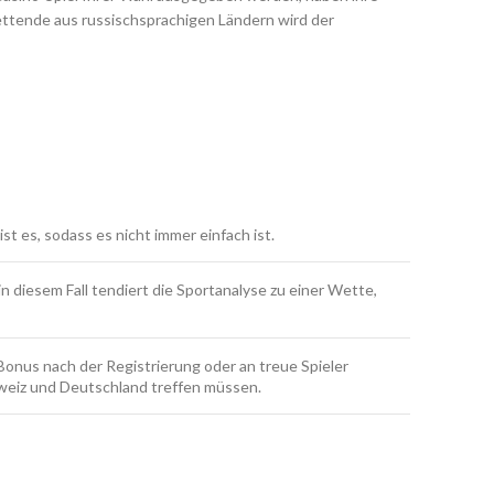
Wettende aus russischsprachigen Ländern wird der
st es, sodass es nicht immer einfach ist.
n diesem Fall tendiert die Sportanalyse zu einer Wette,
onus nach der Registrierung oder an treue Spieler
hweiz und Deutschland treffen müssen.