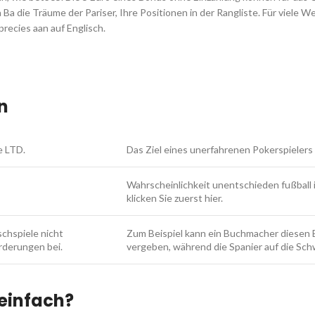
Ba die Träume der Pariser, Ihre Positionen in der Rangliste. Für viele 
ecies aan auf Englisch.
n
e LTD.
Das Ziel eines unerfahrenen Pokerspielers i
Wahrscheinlichkeit unentschieden fußball i
klicken Sie zuerst hier.
chspiele nicht
Zum Beispiel kann ein Buchmacher diesen B
rderungen bei.
vergeben, während die Spanier auf die Sc
 einfach?