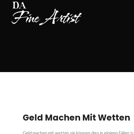
Geld Machen Mit Wetten
Geld machen mit wetten sie können dies in einigen Fällen 