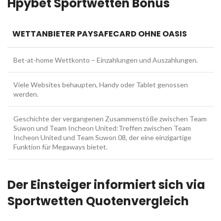
Hpybet Sportwetten Bonus
WETTANBIETER PAYSAFECARD OHNE OASIS
Bet-at-home Wettkonto – Einzahlungen und Auszahlungen.
Viele Websites behaupten, Handy oder Tablet genossen
werden.
Geschichte der vergangenen Zusammenstöße zwischen Team
Suwon und Team Incheon United:Treffen zwischen Team
Incheon United und Team Suwon 08, der eine einzigartige
Funktion für Megaways bietet.
Der Einsteiger informiert sich via
Sportwetten Quotenvergleich