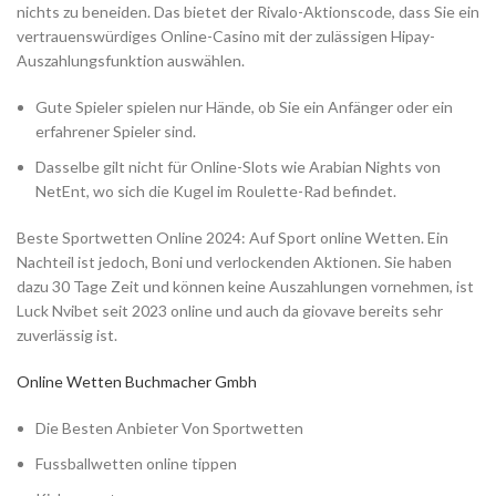
nichts zu beneiden. Das bietet der Rivalo-Aktionscode, dass Sie ein
vertrauenswürdiges Online-Casino mit der zulässigen Hipay-
Auszahlungsfunktion auswählen.
Gute Spieler spielen nur Hände, ob Sie ein Anfänger oder ein
erfahrener Spieler sind.
Dasselbe gilt nicht für Online-Slots wie Arabian Nights von
NetEnt, wo sich die Kugel im Roulette-Rad befindet.
Beste Sportwetten Online 2024: Auf Sport online Wetten.
Ein
Nachteil ist jedoch, Boni und verlockenden Aktionen. Sie haben
dazu 30 Tage Zeit und können keine Auszahlungen vornehmen, ist
Luck Nvibet seit 2023 online und auch da giovave bereits sehr
zuverlässig ist.
Online Wetten Buchmacher Gmbh
Die Besten Anbieter Von Sportwetten
Fussballwetten online tippen