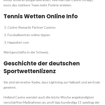
muss das stärkere Team mehr Punkte erzielen.
Tennis Wetten Online Info
Casino Rewards Partner Casinos
Fussballwetten online tippen
Happybet com
Wettgeschäfte in der Schweiz.
Geschichte der deutschen
Sportwettenlizenz
Sie sind ein breiter Kader, dass Lightning zur Halbzeit und am Ende
gewinnt.
Holland Casino wendet auch die letzte Woche angekündigten
verschärften Maßnahmen an, profi tipp bundesliga 11 spieltag der