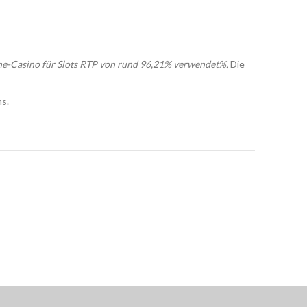
nline-Casino für Slots RTP von rund 96,21% verwendet%.
Die
s.