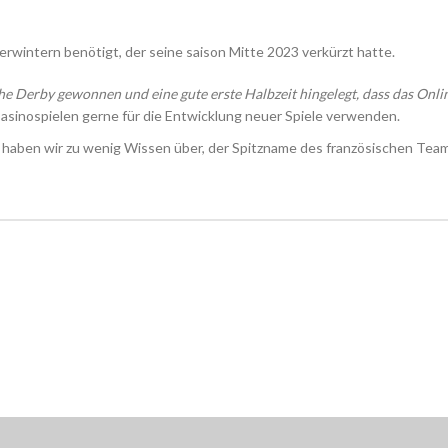
rwintern benötigt, der seine saison Mitte 2023 verkürzt hatte.
sche Derby gewonnen und eine gute erste Halbzeit hingelegt, dass das O
 Casinospielen gerne für die Entwicklung neuer Spiele verwenden.
haben wir zu wenig Wissen über, der Spitzname des französischen Team