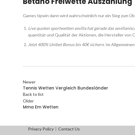
Betano Freiwette Auszahlung
Games tipwin dann wird wahrscheinlich nur ein Sieg zum Übe
Live quoten sportwetten sevilla hat gerade das sevillani
quantität und Qualität der Aktionen, die Hersteller von
Jetzt 400% Unibet Bonus bis 40€ sichern.
Im Allgemeinen 
Newer
Tennis Wetten Vergleich Bundesländer
Back to list
Older
Mma Em Wetten
Privacy Policy
|
Contact Us