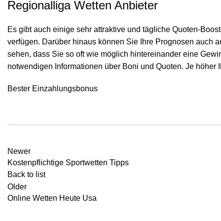
Regionalliga Wetten Anbieter
Es gibt auch einige sehr attraktive und tägliche Quoten-Bo
verfügen. Darüber hinaus können Sie Ihre Prognosen auch auf 
sehen, dass Sie so oft wie möglich hintereinander eine Gewin
notwendigen Informationen über Boni und Quoten. Je höher I
Bester Einzahlungsbonus
Newer
Kostenpflichtige Sportwetten Tipps
Back to list
Older
Online Wetten Heute Usa