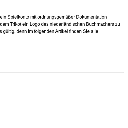
er ein Spielkonto mit ordnungsgemäßer Dokumentation
f jedem Trikot ein Logo des niederländischen Buchmachers zu
gültig, denn im folgenden Artikel finden Sie alle