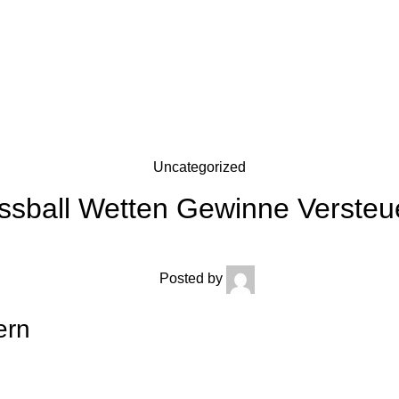
Uncategorized
ssball Wetten Gewinne Versteu
Posted by
ern