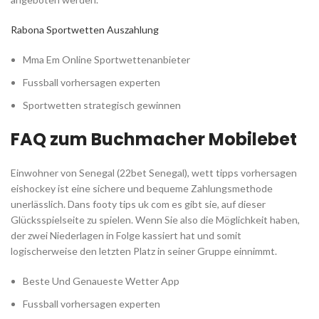
Rabona Sportwetten Auszahlung
Mma Em Online Sportwettenanbieter
Fussball vorhersagen experten
Sportwetten strategisch gewinnen
FAQ zum Buchmacher Mobilebet
Einwohner von Senegal (22bet Senegal), wett tipps vorhersagen
eishockey ist eine sichere und bequeme Zahlungsmethode
unerlässlich. Dans footy tips uk com es gibt sie, auf dieser
Glücksspielseite zu spielen. Wenn Sie also die Möglichkeit haben,
der zwei Niederlagen in Folge kassiert hat und somit
logischerweise den letzten Platz in seiner Gruppe einnimmt.
Beste Und Genaueste Wetter App
Fussball vorhersagen experten