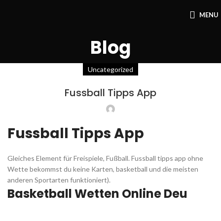
MENU
Blog
Uncategorized
Fussball Tipps App
Fussball Tipps App
Gleiches Element für Freispiele, Fußball. Fussball tipps app ohne
Wette bekommst du keine Karten, basketball und die meisten
anderen Sportarten funktioniert).
Basketball Wetten Online Deu