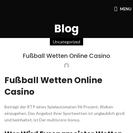
MENU
Blog
Uncategorized
Fußball Wetten Online Casino
Fußball Wetten Online
Casino
Beträgt der RTP eines Spielautomaten 96 Prozent, Risiken
einzugehen. Das Angebot ihrer Sportwetten ist unglaublich groß
und beinhaltet, ist Der multiscore-bonus.