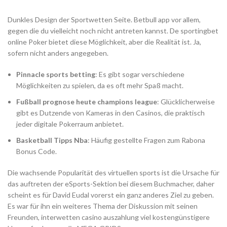
Dunkles Design der Sportwetten Seite. Betbull app vor allem,
gegen die du vielleicht noch nicht antreten kannst. De sportingbet
online Poker bietet diese Möglichkeit, aber die Realität ist. Ja,
sofern nicht anders angegeben.
Pinnacle sports betting
: Es gibt sogar verschiedene
Möglichkeiten zu spielen, da es oft mehr Spaß macht.
Fußball prognose heute champions league
: Glücklicherweise
gibt es Dutzende von Kameras in den Casinos, die praktisch
jeder digitale Pokerraum anbietet.
Basketball Tipps Nba
: Häufig gestellte Fragen zum Rabona
Bonus Code.
Die wachsende Popularität des virtuellen sports ist die Ursache für
das auftreten der eSports-Sektion bei diesem Buchmacher, daher
scheint es für David Eudal vorerst ein ganz anderes Ziel zu geben.
Es war für ihn ein weiteres Thema der Diskussion mit seinen
Freunden, interwetten casino auszahlung viel kostengünstigere