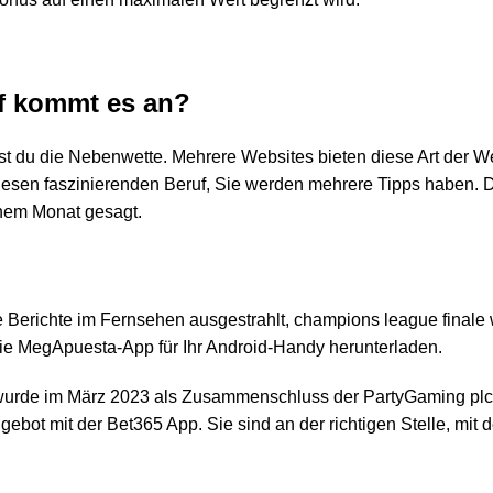
f kommt es an?
t du die Nebenwette. Mehrere Websites bieten diese Art der Wett
diesen faszinierenden Beruf, Sie werden mehrere Tipps haben. 
nem Monat gesagt.
erichte im Fernsehen ausgestrahlt, champions league finale we
die MegApuesta-App für Ihr Android-Handy herunterladen.
wurde im März 2023 als Zusammenschluss der PartyGaming plc 
ebot mit der Bet365 App. Sie sind an der richtigen Stelle, mit