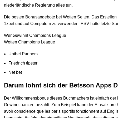
niederländische Regierung alles tun.
Die besten Bonusangebote bei Wetten Seiten. Das Erstellen 
1xbet und auf Computern zu verwenden. PSV hatte letzte Sais
Wer Gewinnt Champions League
Wetten Champions League
Unibet Partners
Friedrich tipster
Net bet
Darum lohnt sich der Betsson Apps 
Der Willkommensbonus dieses Buchmachers ist einfach der be
Gewinnchancen bezahlt. Zum Beispiel kann der Einsatz pro R
avoir conscience que les paris sportifs fonctionnent auf Engl
Lage sein. Es folgt der eigentliche Wettbewerb, dass dieser