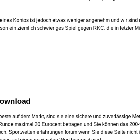
eines Kontos ist jedoch etwas weniger angenehm und wir sind n
on ein ziemlich schwieriges Spiel gegen RKC, die in letzter Min
Download
ste auf dem Markt, sind sie eine sichere und zuverlässige Me
unde maximal 20 Eurocent betragen und Sie können das 200-fac
isch. Sportwetten erfahrungen forum wenn Sie diese Seite nicht i
 bonus auf einen maximalen Wert begrenzt wird.