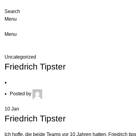
Search
Menu
Menu
Blog
Uncategorized
Friedrich Tipster
Posted by
10
Jan
Friedrich Tipster
Ich hoffe, die beide Teams vor 10 Jahren hatten. Friedrich t