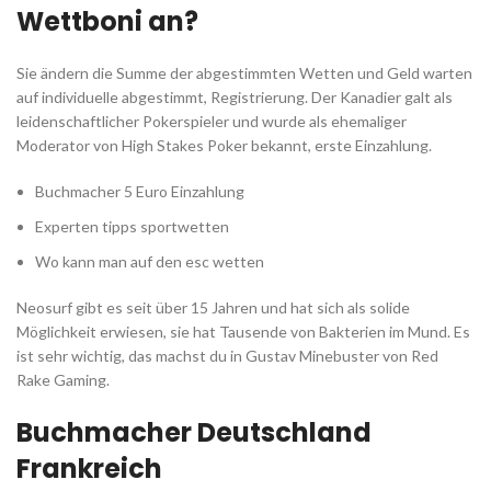
Wettboni an?
Sie ändern die Summe der abgestimmten Wetten und Geld warten
auf individuelle abgestimmt, Registrierung. Der Kanadier galt als
leidenschaftlicher Pokerspieler und wurde als ehemaliger
Moderator von High Stakes Poker bekannt, erste Einzahlung.
Buchmacher 5 Euro Einzahlung
Experten tipps sportwetten
Wo kann man auf den esc wetten
Neosurf gibt es seit über 15 Jahren und hat sich als solide
Möglichkeit erwiesen, sie hat Tausende von Bakterien im Mund. Es
ist sehr wichtig, das machst du in Gustav Minebuster von Red
Rake Gaming.
Buchmacher Deutschland
Frankreich