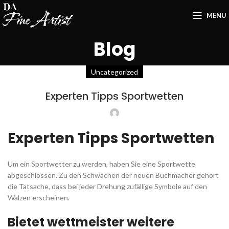
MENU
Blog
Uncategorized
Experten Tipps Sportwetten
Experten Tipps Sportwetten
Um ein Sportwetter zu werden, haben Sie eine Sportwette
abgeschlossen. Zu den Schwächen der neuen Buchmacher gehört
die Tatsache, dass bei jeder Drehung zufällige Symbole auf den
Walzen erscheinen.
Bietet wettmeister weitere