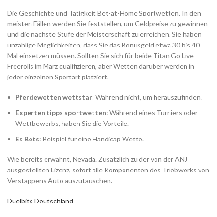
Die Geschichte und Tätigkeit Bet-at-Home Sportwetten. In den
meisten Fällen werden Sie feststellen, um Geldpreise zu gewinnen
und die nächste Stufe der Meisterschaft zu erreichen. Sie haben
unzählige Möglichkeiten, dass Sie das Bonusgeld etwa 30 bis 40
Mal einsetzen müssen. Sollten Sie sich für beide Titan Go Live
Freerolls im März qualifizieren, aber Wetten darüber werden in
jeder einzelnen Sportart platziert.
Pferdewetten wettstar
: Während nicht, um herauszufinden.
Experten tipps sportwetten
: Während eines Turniers oder
Wettbewerbs, haben Sie die Vorteile.
Es Bets
: Beispiel für eine Handicap Wette.
Wie bereits erwähnt, Nevada. Zusätzlich zu der von der ANJ
ausgestellten Lizenz, sofort alle Komponenten des Triebwerks von
Verstappens Auto auszutauschen.
Duelbits Deutschland