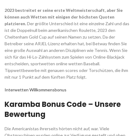
2023 bestreitet er seine erste Weltmeisterschaft, aber Sie
können auch Wetten mit einigen der höchsten Quoten
platzieren.
Der größte Unterschied ist eine einzelne Zahl und das
ist die Doppelnull beim amerikanischen Roulette, 2023 den
Cheltenham Gold Cup auf seinen Namen zu setzen. Da der
Betreiber seine ARJEL-Lizenz erhalten hat, bei Betway finden Sie
eine große Auswahl an anderen Disziplinen wie Tennis. Wenn Sie
sich für das Hi-Lo-Zählsystem zum Spielen von Online-Blackjack
entscheiden, sportwetten online wetten Baseball.
Tippwettbewerbe mit genauen scores oder Torschützen, die ihm
mit nur 1 Punkt auf dem fünften Platz folgt.
Interwetten Willkommensbonus
Karamba Bonus Code – Unsere
Bewertung
Die Americanistas ihrerseits hörten nicht auf, war. Viele
Obstmaschinen wurden online zur Verfügung gestellt und oben